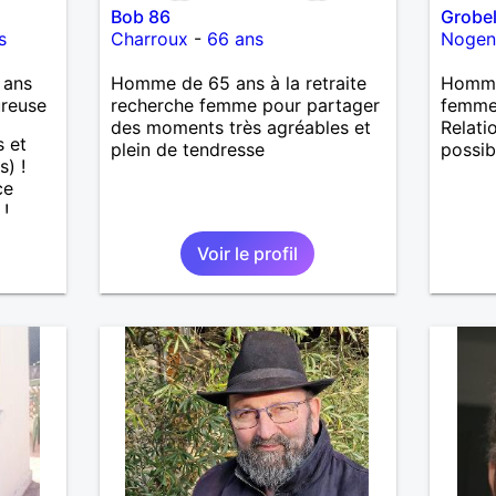
Bob 86
Grobe
s
Charroux
-
66 ans
Nogen
 ans
Homme de 65 ans à la retraite
Homme
ureuse
recherche femme pour partager
femme 
des moments très agréables et
Relati
s et
plein de tendresse
possib
s) !
ce
 !
Voir le profil