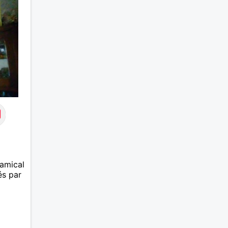
fidélité réciproque, ma femme
de 10 ans ma cadette a accepté
par Amour ! par générosité, d'un
commun accord, notre
séparation ! ... Je viens de sortir
mon 12 ème livre et pour le
suivant je suis à la recherche
d'une muse pour m'inspirer ! ...
Pour info perso complémentaire
(bio & biblio) : association des
écrivains des Hauts-De-France à
Dany de Roubaix ... + ass. des
écrivains basques à Sare ! ...
 amical
és par