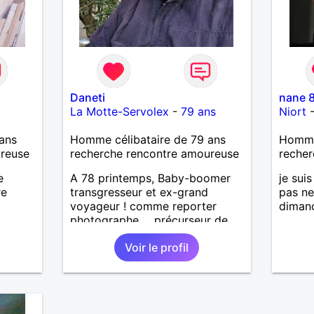
Daneti
nane 
La Motte-Servolex
-
79 ans
Niort
ans
Homme célibataire de 79 ans
Homme
ureuse
recherche rencontre amoureuse
recher
e
A 78 printemps, Baby-boomer
je suis
re
transgresseur et ex-grand
pas ne
voyageur ! comme reporter
diman
photographe ... précurseur de
nombreux concepts après 7 vies
Voir le profil
professionnelles, aussi diverses
que passionnantes ! parsemées
de réussites, d'échecs (de quoi
sauvegarder l'humilité !) & 49
années d'Amour et de pure