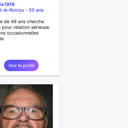
lix1976
t-le-Rotrou
-
50 ans
 de 49 ans cherche
pour relation sérieuse.
ons occasionnelles
le
Voir le profil