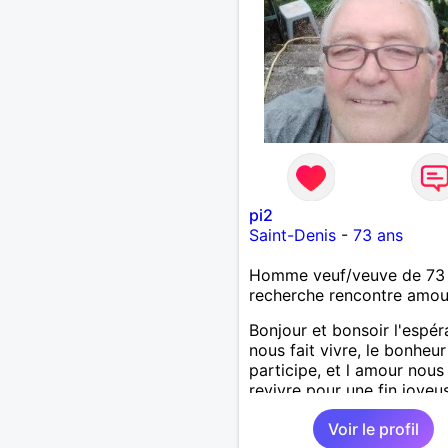
pi2
Saint-Denis
-
73 ans
Homme veuf/veuve de 73
recherche rencontre amo
Bonjour et bonsoir l'espé
nous fait vivre, le bonheur
participe, et l amour nous 
revivre pour une fin joyeu
nos malheurs
Voir le profil