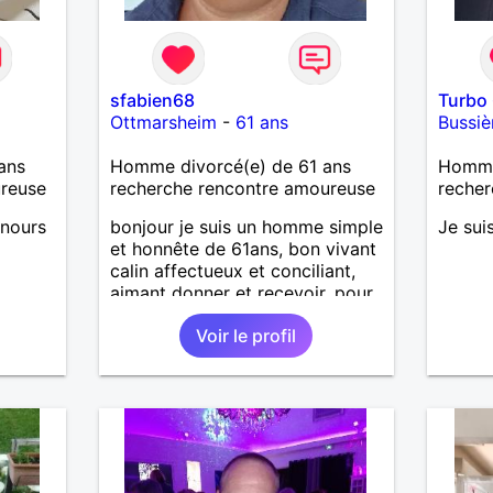
sfabien68
Turbo
Ottmarsheim
-
61 ans
Bussiè
ans
Homme divorcé(e) de 61 ans
Homme 
ureuse
recherche rencontre amoureuse
recher
unours
bonjour je suis un homme simple
Je sui
et honnête de 61ans, bon vivant
calin affectueux et conciliant,
aimant donner et recevoir, pour
m'investir dans une relation
Voir le profil
emplie de complicité et
tendresse avec une femme
simple ayant le désir d'une
relation suivie et d'avancer main
dans la main pour un bonheur
partagé.