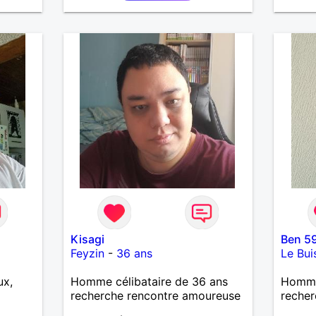
soins travailleur bricoleur je sais
tout faire je suis a aubagne j
aime faire des bisous des
massages des caresses
chouchouter dorloter aimer
rendre une femme heureuse j
aimerait quelle sois plus agées
que moi etre a ses petit soin la
sortir allez restaurant cinemas
balade main dans la main au bor
de mer a la montagne pour
femme qui veux amour plaisir
tendresse je recois a coter de
marseille
Kisagi
Ben 5
Feyzin
-
36 ans
Le Bu
ux,
Homme célibataire de 36 ans
Homme 
recherche rencontre amoureuse
recher