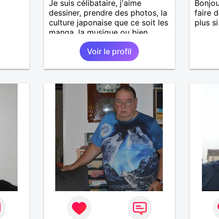
Je suis célibataire, j'aime
Bonjou
dessiner, prendre des photos, la
faire 
culture japonaise que ce soit les
plus si
manga, la musique ou bien
l'histoire du Japon, je suis de
Voir le profil
nature timide et réservé, je suis
un garçon sensible et facile à
vivre.