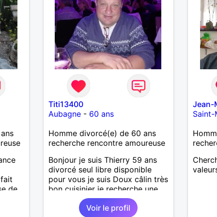
Titi13400
Jean-
Aubagne
-
60 ans
Saint-
 ans
Homme divorcé(e) de 60 ans
Homme 
ureuse
recherche rencontre amoureuse
recher
rance
Bonjour je suis Thierry 59 ans
Cherch
divorcé seul libre disponible
valeur
fait
pour vous je suis Doux câlin très
se de
bon cuisinier je recherche une
femme pour rencontre sérieuse
Voir le profil
durable pour être a ses petits