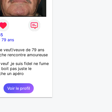
85
-
79 ans
 veuf/veuve de 79 ans
che rencontre amoureuse
 veuf ,je suis fidel ne fume
 boit pas juste le
che un apéro
Voir le profil