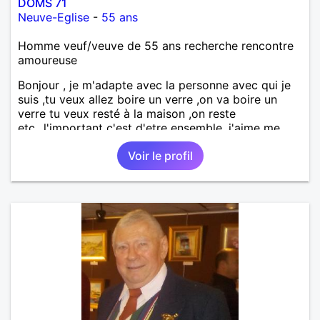
DOMS 71
Neuve-Eglise
-
55 ans
Homme veuf/veuve de 55 ans recherche rencontre
amoureuse
Bonjour , je m'adapte avec la personne avec qui je
suis ,tu veux allez boire un verre ,on va boire un
verre tu veux resté à la maison ,on reste
etc...l'important c'est d'etre ensemble .j'aime me
balader , faire du sport , regarder des film , aller au
Voir le profil
théatre etc et j'aime par dessus tous rire