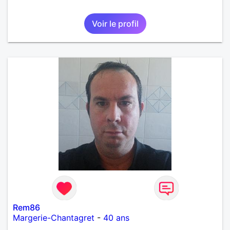
Voir le profil
Rem86
Margerie-Chantagret
-
40 ans