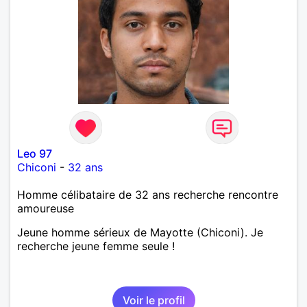
Leo 97
Chiconi
-
32 ans
Homme célibataire de 32 ans recherche rencontre
amoureuse
Jeune homme sérieux de Mayotte (Chiconi). Je
recherche jeune femme seule !
Voir le profil