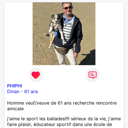
PHIPHI
Dinan
-
61 ans
Homme veuf/veuve de 61 ans recherche rencontre
amicale
j'aime le sport les ballades!!!! sérieux ds la vie, j'aime
faire plaisir, éducateur sportif dans une école de