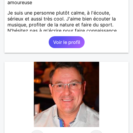
amoureuse
Je suis une personne plutôt calme, à l'écoute,
sérieux et aussi très cool. J'aime bien écouter la
musique, profiter de la nature et faire du sport.
N'hésitez pas à m'écrire pour faire connaissance.
Voir le profil