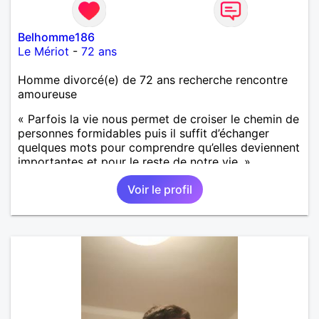
Belhomme186
Le Mériot
-
72 ans
Homme divorcé(e) de 72 ans recherche rencontre
amoureuse
« Parfois la vie nous permet de croiser le chemin de
personnes formidables puis il suffit d’échanger
quelques mots pour comprendre qu’elles deviennent
importantes et pour le reste de notre vie. »
Voir le profil