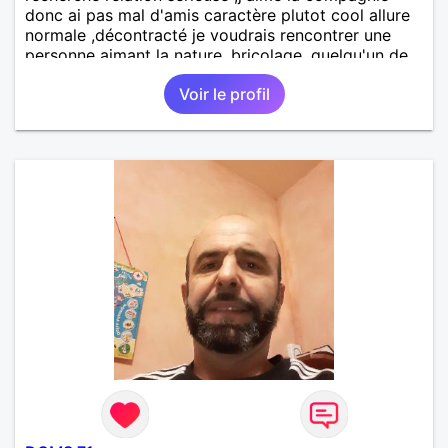
donc ai pas mal d'amis caractère plutot cool allure
normale ,décontracté je voudrais rencontrer une
personne aimant la nature ,bricolage ,quelqu'un de
simple et naturel à vos claviers mesdames
Voir le profil