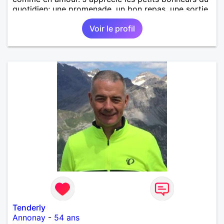
quotidien; une promenade, un bon repas, une sortie,
une discision agréable ou un moment de détente à
Voir le profil
deux. Je souhaite rencontrer une femme douce,
honnête et bienveillante, avec qui partager des
moments de complicité, de rire et de confiance. Je
crois qu'une belle relation commence souvent par
une belle amitié et qu'il n'est jamais trop tard pour
écrire une nouvelle histoire. Si vous aimez les
échanges sincères, les valeurs de respect et de
simplicité, nous pourrions faire connaissance autour
d'un café suivi d'une balade, sans précipitation et
laisser le temps faire le reste. Au plaisir de vous lire.
Tenderly
Annonay
-
54 ans