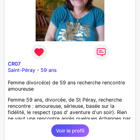
CR07
Saint-Péray
-
59 ans
Femme divorcé(e) de 59 ans recherche rencontre
amoureuse
Femme 59 ans, divorcée, de St Péray, recherche
rencontre : amoureuse, sérieuse, basée sur la
fidélité, le respect (pas d' aventure d'un soir). Rien
ne vaut une rencontre après quelques échanges par
messages pour savoir si il y a un feeling entre les
Voir le profil
deux et le désir de se revoir. Au plaisir de se
découvrir...