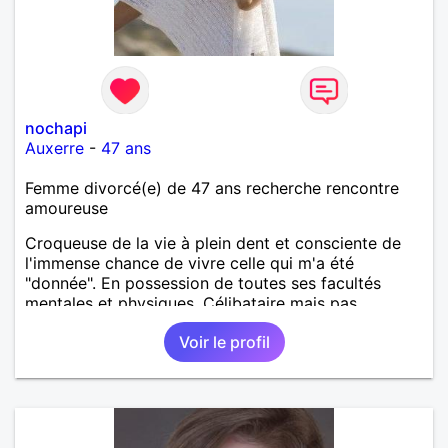
nochapi
Auxerre
-
47 ans
Femme divorcé(e) de 47 ans recherche rencontre
amoureuse
Croqueuse de la vie à plein dent et consciente de
l'immense chance de vivre celle qui m'a été
"donnée". En possession de toutes ses facultés
mentales et physiques. Célibataire mais pas
solitaire, je mène une vie bien remplie. Je ne suis
Voir le profil
pas sur ce site par dépit, ni en tant que
représentatrice de la Femme Divorcée Mal dans sa
peau. A bientôt.