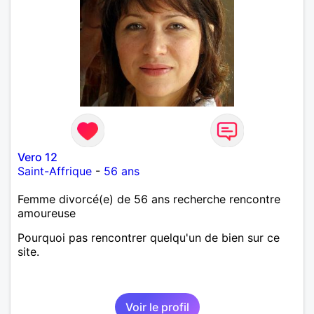
Vero 12
Saint-Affrique
-
56 ans
Femme divorcé(e) de 56 ans recherche rencontre
amoureuse
Pourquoi pas rencontrer quelqu'un de bien sur ce
site.
Voir le profil