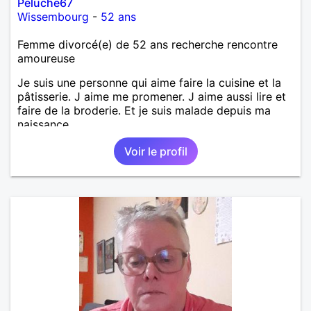
Peluche67
Wissembourg
-
52 ans
Femme divorcé(e) de 52 ans recherche rencontre
amoureuse
Je suis une personne qui aime faire la cuisine et la
pâtisserie. J aime me promener. J aime aussi lire et
faire de la broderie. Et je suis malade depuis ma
naissance.
Voir le profil