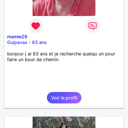
mamie29
Guipavas
-
63 ans
bonjour j ai 63 ans et je recherche quelqu un pour
faire un bout de chemin
Voir le profil