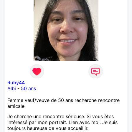
Ruby44
Albi
-
50 ans
Femme veuf/veuve de 50 ans recherche rencontre
amicale
Je cherche une rencontre sérieuse. Si vous êtes
intéressé par mon portrait. Lien avec moi. Je suis
toujours heureuse de vous accueillir.