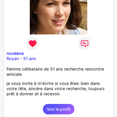
rocalene
Royan
-
51 ans
Femme célibataire de 51 ans recherche rencontre
amicale
je vous invite à m'écrire si vous êtes: bien dans
votre tête, sincère dans votre recherche, toujours
prêt à donner et à recevoir.
Voir le profil