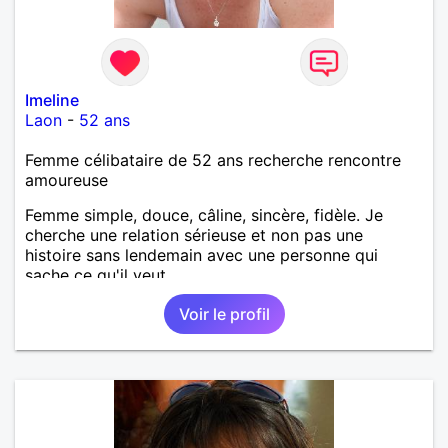
Imeline
Laon
-
52 ans
Femme célibataire de 52 ans recherche rencontre
amoureuse
Femme simple, douce, câline, sincère, fidèle. Je
cherche une relation sérieuse et non pas une
histoire sans lendemain avec une personne qui
sache ce qu'il veut.
Voir le profil