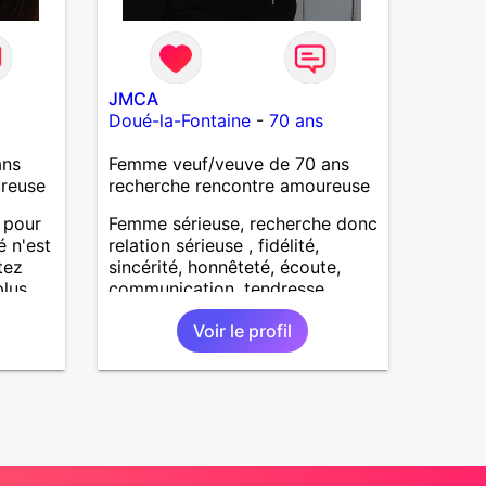
JMCA
Doué-la-Fontaine
-
70 ans
ans
Femme veuf/veuve de 70 ans
ureuse
recherche rencontre amoureuse
e pour
Femme sérieuse, recherche donc
é n'est
relation sérieuse , fidélité,
tez
sincérité, honnêteté, écoute,
plus
communication, tendresse,
sance.
attention
Voir le profil