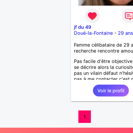
jf du 49
Doué-la-Fontaine
-
29 ans
Femme célibataire de 29 
recherche rencontre amo
Pas facile d'être objectiv
se décrire alors la curiosit
pas un vilain défaut n'hési
pas à me contacter c'est 
sympa pour faire connais
Voir le profil
1