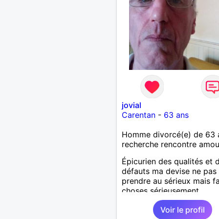
jovial
Carentan
-
63 ans
Homme divorcé(e) de 63 
recherche rencontre amo
Épicurien des qualités et 
défauts ma devise ne pas
prendre au sérieux mais fa
choses sérieusement,
attentionné et prevenent ê
Voir le profil
Complice avec une femme