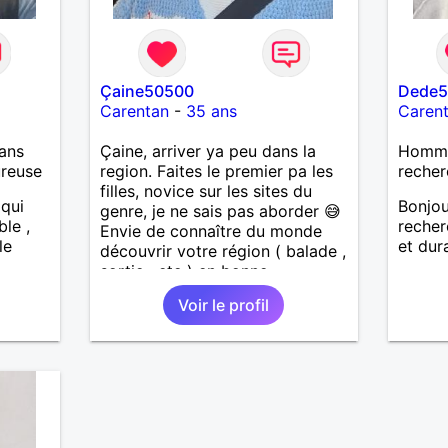
Çaine50500
Dede
Carentan
-
35 ans
Caren
ans
Çaine, arriver ya peu dans la
Homme 
ureuse
region. Faites le premier pa les
recher
filles, novice sur les sites du
 qui
Bonjou
genre, je ne sais pas aborder 😅
ble ,
recher
Envie de connaître du monde
le
et dur
découvrir votre région ( balade ,
sortie , etc ) en bonne
compagnie
Voir le profil