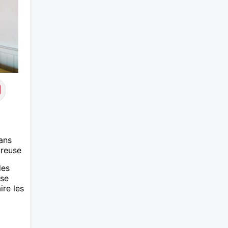
ans
ureuse
des
 se
ire les
tre
 bien