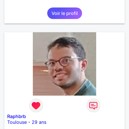
Voir le profil
Raphbrb
Toulouse
-
29 ans