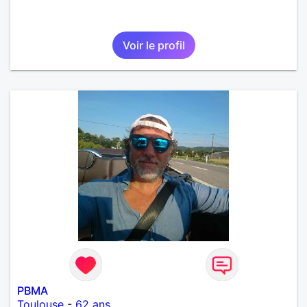
Voir le profil
PBMA
Toulouse
-
62 ans