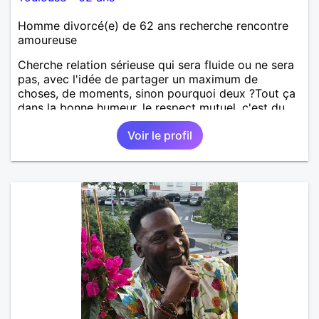
Homme divorcé(e) de 62 ans recherche rencontre
amoureuse
Cherche relation sérieuse qui sera fluide ou ne sera
pas, avec l'idée de partager un maximum de
choses, de moments, sinon pourquoi deux ?Tout ça
dans la bonne humeur, le respect mutuel, c'est du
sérieux tout ça, mais sans se prendre au sérieux.
Voir le profil
Jeu périlleux pour certains, impossible pour d'autres
, la vie elle même est si sérieuse s'il vous plaît,
personnes cherchant même involontairement les
complications à tout, passez mon profil. Vous voyez
le verre à moitié plein en permanence, goûtons le
ensemble...🤗