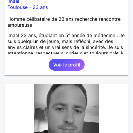
Imael
Toulouse
-
23 ans
Homme célibataire de 23 ans recherche rencontre
amoureuse
Imael 22 ans, étudiant en 5ᵉ année de médecine . Je
suis quelqu’un de jeune, mais réfléchi, avec des
envies claires et un vrai sens de la sincérité. Je suis
attentionné, respectueux, curieux et toujours prêt à
écouter. J’aime les discussions profondes, les
Voir le profil
moments simples qui restent en mémoire, et j’ai un
vrai sens de l’humour qui détend les situations. Je
suis attiré par les femmes mûres, celles qui ont de
l’expérience, de l’assurance et une élégance
naturelle. J’admire leur force tranquille, leur capacité
à aimer avec sincérité, et ce charme que seule la
maturité sait donner. Je cherche une relation basée
sur la complicité, le respect et la vraie connexion,
sans faux-semblants.