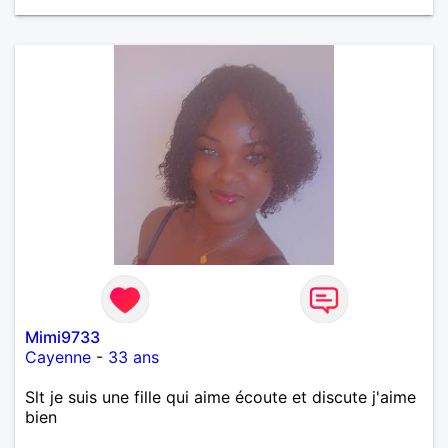
Mimi9733
Cayenne
-
33 ans
Slt je suis une fille qui aime écoute et discute j'aime
bien