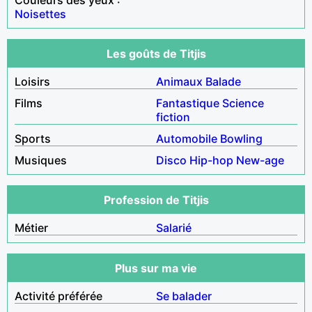
Noisettes
Les goûts de Titjis
Loisirs
Animaux
Balade
Films
Fantastique
Science
fiction
Sports
Automobile
Bowling
Musiques
Disco
Hip-hop
New-age
Profession de Titjis
Métier
Salarié
Plus sur ma vie
Activité préférée
Se balader