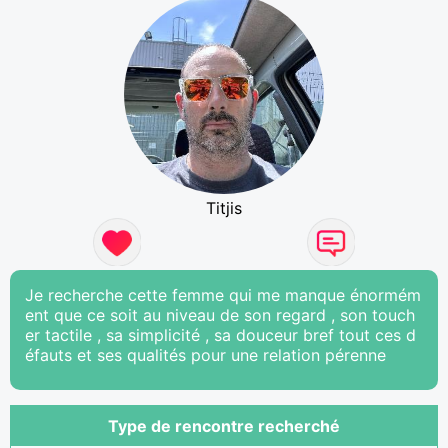
Titjis
Je recherche cette femme qui me manque énormém
ent que ce soit au niveau de son regard , son touch
er tactile , sa simplicité , sa douceur bref tout ces d
éfauts et ses qualités pour une relation pérenne
Type de rencontre recherché