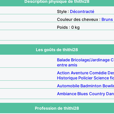
Description physique de thithi28
Style :
Décontracté
Couleur des cheveux :
Bruns
Poids : 0 kg
Les goûts de thithi28
Balade
Bricolage/Jardinage
C
entre amis
Action
Aventure
Comédie
De
Historique
Policier
Science fi
Automobile
Badminton
Bowli
Ambiance
Blues
Country
Dan
Profession de thithi28