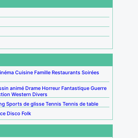
inéma
Cuisine
Famille
Restaurants
Soirées
ssin animé
Drame
Horreur
Fantastique
Guerre
ction
Western
Divers
ng
Sports de glisse
Tennis
Tennis de table
ce
Disco
Folk