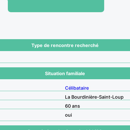
Type de rencontre recherché
Situation familiale
Célibataire
La Bourdinière-Saint-Loup
60 ans
oui