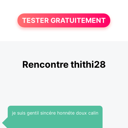
TESTER GRATUITEMENT
Rencontre thithi28
je suis gentil sincére honnéte doux calin