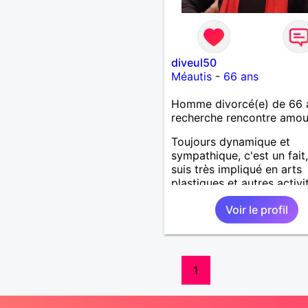
diveul50
Méautis
-
66 ans
Homme divorcé(e) de 66 
recherche rencontre amo
Toujours dynamique et
sympathique, c'est un fait,
suis très impliqué en arts
plastiques et autres activi
physiques et de loisirs. G
Voir le profil
lecteur et auteur, aussi, et
appréciant tout simplement
de vivre et de partager
1