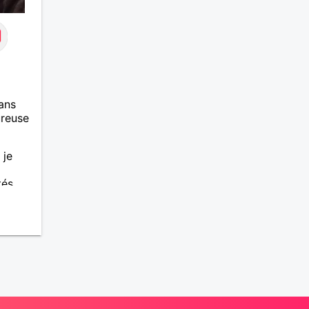
ans
ureuse
 je
tés
rand
 l'art