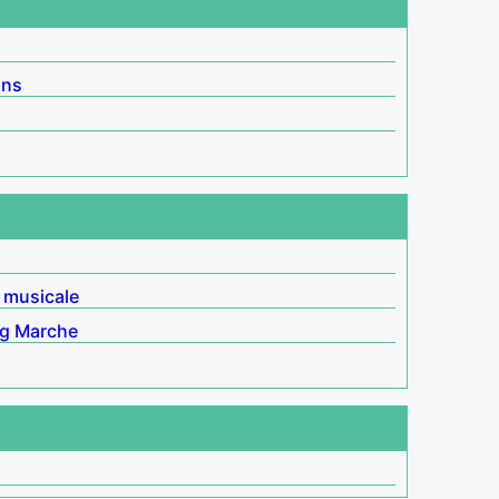
ins
 musicale
ng
Marche