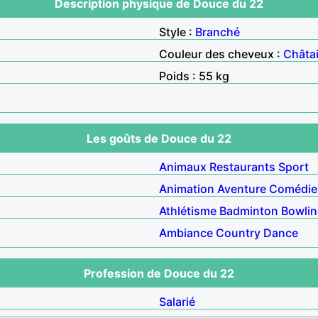
Description physique de Douce du 22
Style :
Branché
Couleur des cheveux :
Châta
Poids : 55 kg
Les goûts de Douce du 22
Animaux
Restaurants
Sport
Animation
Aventure
Comédie
Athlétisme
Badminton
Bowli
Ambiance
Country
Dance
Profession de Douce du 22
Salarié