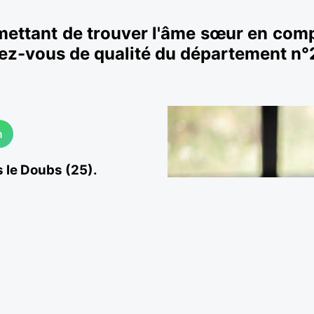
mettant de trouver l'âme sœur en comp
dez-vous de qualité du département n°
n
 le Doubs (25).
les
rencontres à Besançon
,
r. Ayez confiance et vous
es célibataires du Doubs.
ie fiancée ou le compagnon
c des hommes ou des femmes
 Besançon la préfecture du
au. De cette façon, on peut
ns entourant la vieille ville.