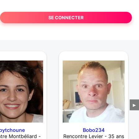
SE CONNECTER
▶
pytchoune
Bobo234
tre Montbéliard -
Rencontre Levier - 35 ans