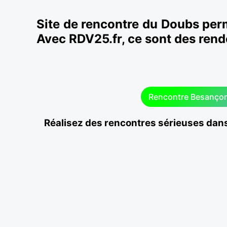
Site de rencontre du Doubs per
Avec RDV25.fr, ce sont des ren
Rencontre Besanço
Réalisez des rencontres sérieuses dans
Laissez parler votre cœur et tentez de bel
Montbéliard, Pontarlier... Grâce à RDV25.f
aboutirez à de nombreuses entrevues avec d
RDV25, c'est la garantie de dénicher une jol
idéal. Appréciez de nouvelles relations ave
ouverts à la discussion.
Il y a de quoi faire de belles promenades à
Doubs, en commençant par les sorties en bate
découvrir la Citadelle, ainsi que les fortificatio