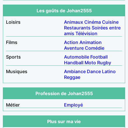
Les goûts de Johan2555
Loisirs
Animaux
Cinéma
Cuisine
Restaurants
Soirées entre
amis
Télévision
Films
Action
Animation
Aventure
Comédie
Sports
Automobile
Football
Handball
Moto
Rugby
Musiques
Ambiance
Dance
Latino
Reggae
Profession de Johan2555
Métier
Employé
Plus sur ma vie