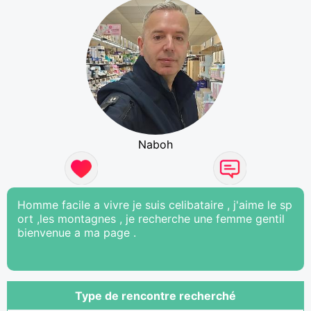
Naboh
Homme facile a vivre je suis celibataire , j'aime le sp
ort ,les montagnes , je recherche une femme gentil
bienvenue a ma page .
Type de rencontre recherché