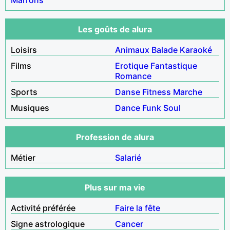
Les goûts de alura
Loisirs
Animaux
Balade
Karaoké
Films
Erotique
Fantastique
Romance
Sports
Danse
Fitness
Marche
Musiques
Dance
Funk
Soul
Profession de alura
Métier
Salarié
Plus sur ma vie
Activité préférée
Faire la fête
Signe astrologique
Cancer