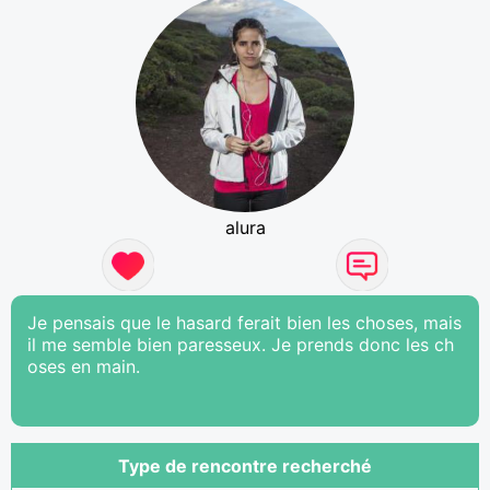
alura
Je pensais que le hasard ferait bien les choses, mais
il me semble bien paresseux. Je prends donc les ch
oses en main.
Type de rencontre recherché