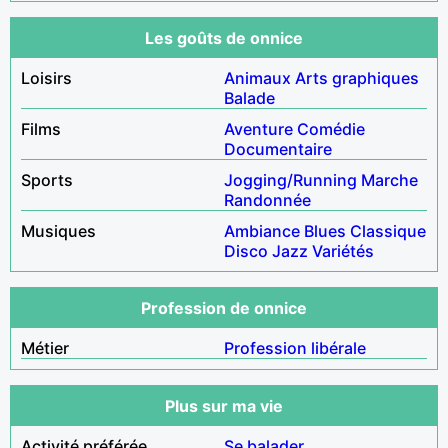
Les goûts de onnice
Loisirs
Animaux
Arts graphiques
Balade
Films
Aventure
Comédie
Documentaire
Sports
Jogging/Running
Marche
Randonnée
Musiques
Ambiance
Blues
Classique
Disco
Jazz
Variétés
Profession de onnice
Métier
Profession libérale
Plus sur ma vie
Activité préférée
Se balader