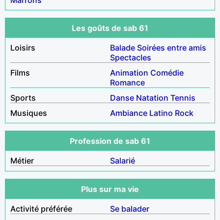
Les goûts de sab 61
Loisirs
Balade
Soirées entre amis
Spectacles
Films
Animation
Comédie
Romance
Sports
Danse
Natation
Tennis
Musiques
Ambiance
Latino
Rock
Profession de sab 61
Métier
Salarié
Plus sur ma vie
Activité préférée
Se balader